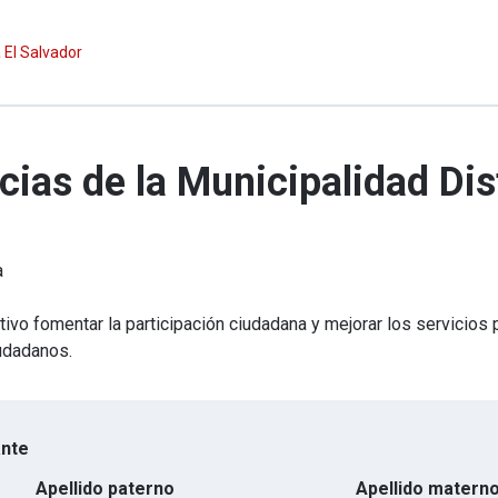
a El Salvador
as de la Municipalidad Distr
a
vo fomentar la participación ciudadana y mejorar los servicios p
iudadanos.
ante
Apellido paterno
Apellido matern