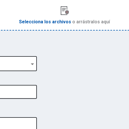
Selecciona los archivos
o arrástralos aquí