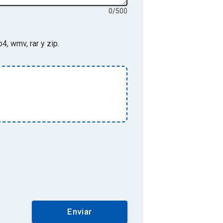
0
/
500
p4, wmv, rar y zip
.
Enviar