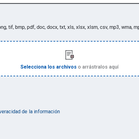
 png, tif, bmp, pdf, doc, docx, txt, xls, xlsx, xlsm, csv, mp3, wma, m
Selecciona los archivos
o arrástralos aquí
 veracidad de la información