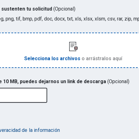
sustenten tu solicitud
(Opcional)
eg, png, tif, bmp, pdf, doc, docx, txt, xls, xlsx, xlsm, csv, rar, zi
Selecciona los archivos
o arrástralos aquí
de 10 MB, puedes dejarnos un link de descarga
(Opcional)
 veracidad de la información