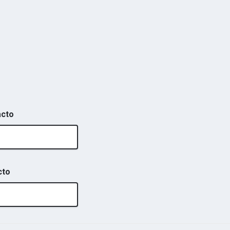
acto
cto