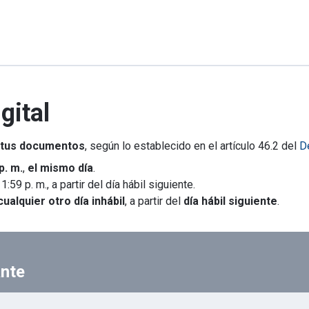
gital
 tus documentos
, según lo establecido en el artículo 46.2 del
D
p. m.
,
el mismo día
.
1:59 p. m., a partir del día hábil siguiente.
cualquier otro día inhábil
, a partir del
día hábil siguiente
.
ante