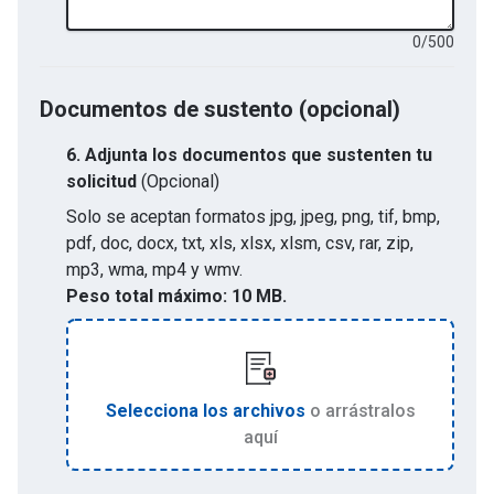
0
/
500
Documentos de sustento (opcional)
6.
Adjunta los documentos que sustenten tu
solicitud
(Opcional)
Solo se aceptan formatos
jpg, jpeg, png, tif, bmp,
pdf, doc, docx, txt, xls, xlsx, xlsm, csv, rar, zip,
mp3, wma, mp4 y wmv
.
Peso total máximo:
10 MB.
Selecciona los archivos
o arrástralos
aquí