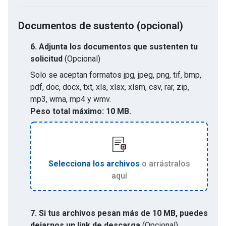
Documentos de sustento (opcional)
6.
Adjunta los documentos que sustenten tu
solicitud
(Opcional)
Solo se aceptan formatos
jpg, jpeg, png, tif, bmp,
pdf, doc, docx, txt, xls, xlsx, xlsm, csv, rar, zip,
mp3, wma, mp4 y wmv
.
Peso total máximo:
10 MB.
Selecciona los archivos
o arrástralos
aquí
7. Si tus archivos pesan más de 10 MB, puedes
dejarnos un link de descarga
(Opcional)