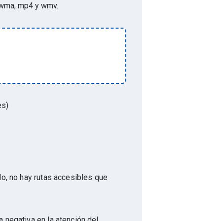
p3, wma, mp4 y wmv
.
es)
do, no hay rutas accesibles que
a negativa en la atención del