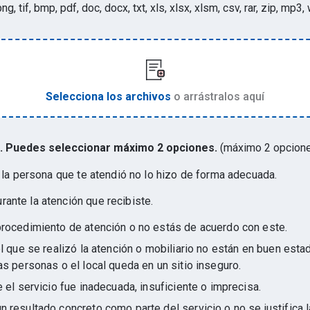
 png, tif, bmp, pdf, doc, docx, txt, xls, xlsx, xlsm, csv, rar, zip, m
Selecciona los archivos
o arrástralos aquí
mo. Puedes seleccionar máximo 2 opciones.
(máximo 2 opcion
: la persona que te atendió no lo hizo de forma adecuada.
ante la atención que recibiste.
procedimiento de atención o no estás de acuerdo con este.
el que se realizó la atención o mobiliario no están en buen esta
as personas o el local queda en un sitio inseguro.
e el servicio fue inadecuada, insuficiente o imprecisa.
 resultado concreto como parte del servicio o no se justifica l