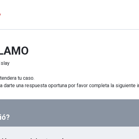
y
CLAMO
Islay
atendera tu caso.
 darte una respuesta oportuna por favor completa la siguiente i
ió?