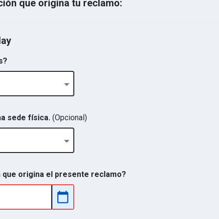
ción que origina tu reclamo:
lay
s?
a sede física.
(Opcional)
n que origina el presente reclamo?