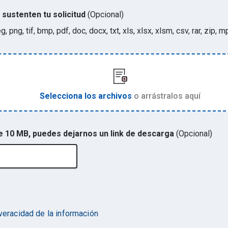
sustenten tu solicitud
(Opcional)
eg, png, tif, bmp, pdf, doc, docx, txt, xls, xlsx, xlsm, csv, rar, zi
Selecciona los archivos
o arrástralos aquí
de 10 MB, puedes dejarnos un link de descarga
(Opcional)
 veracidad de la información