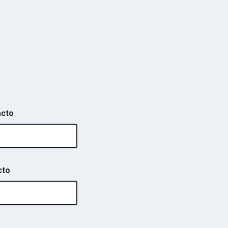
acto
cto