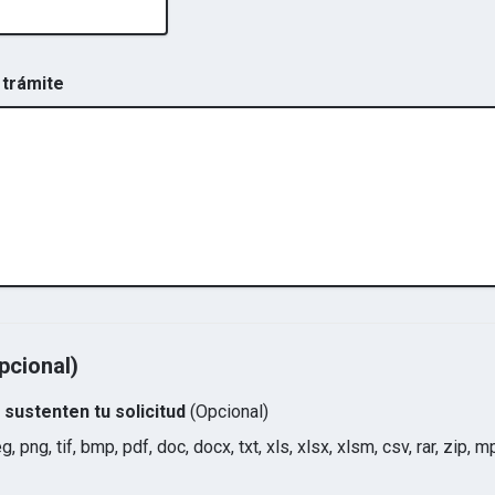
 trámite
pcional)
sustenten tu solicitud
(Opcional)
eg, png, tif, bmp, pdf, doc, docx, txt, xls, xlsx, xlsm, csv, rar, zi