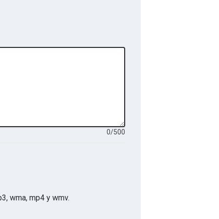
0
/
500
p, mp3, wma, mp4 y wmv
.