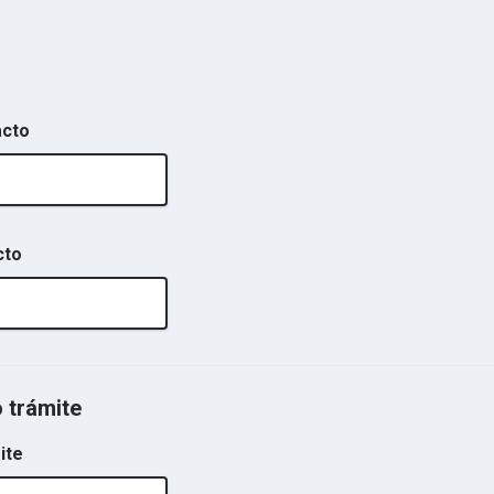
acto
cto
o trámite
ite