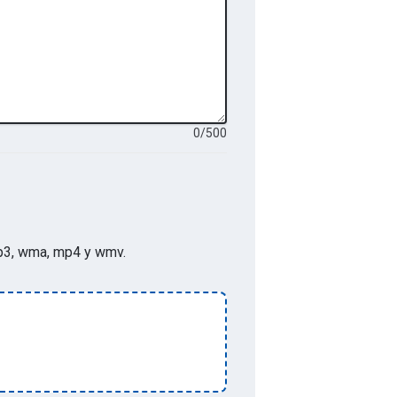
0
/
500
p, mp3, wma, mp4 y wmv
.