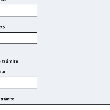
cto
o trámite
ite
 trámite