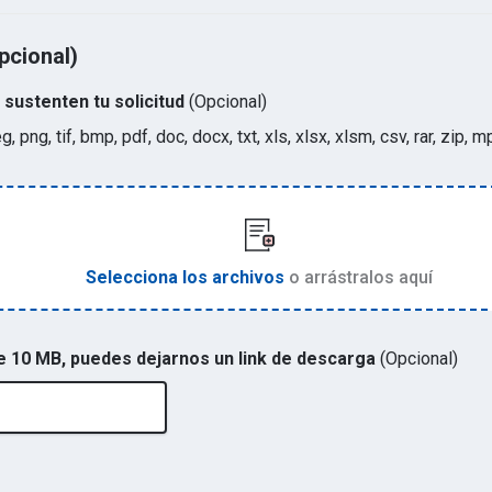
pcional)
sustenten tu solicitud
(Opcional)
eg, png, tif, bmp, pdf, doc, docx, txt, xls, xlsx, xlsm, csv, rar, zi
Selecciona los archivos
o arrástralos aquí
de 10 MB, puedes dejarnos un link de descarga
(Opcional)