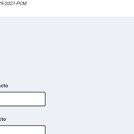
029-2021-PCM
acto
cto