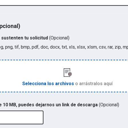
pcional)
sustenten tu solicitud
(Opcional)
eg, png, tif, bmp, pdf, doc, docx, txt, xls, xlsx, xlsm, csv, rar, zi
Selecciona los archivos
o arrástralos aquí
de 10 MB, puedes dejarnos un link de descarga
(Opcional)