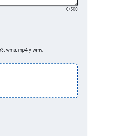
0
/
500
p, mp3, wma, mp4 y wmv
.