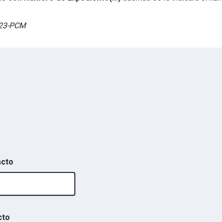
023-PCM
acto
cto