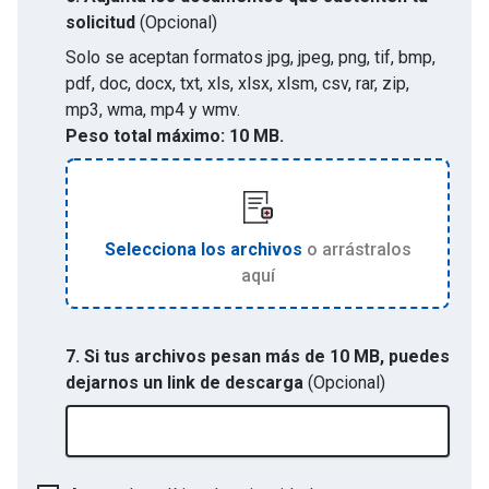
solicitud
(Opcional)
Solo se aceptan formatos
jpg, jpeg, png, tif, bmp,
pdf, doc, docx, txt, xls, xlsx, xlsm, csv, rar, zip,
mp3, wma, mp4 y wmv
.
Peso total máximo:
10 MB.
Selecciona los archivos
o arrástralos
aquí
7. Si tus archivos pesan más de 10 MB, puedes
dejarnos un link de descarga
(Opcional)