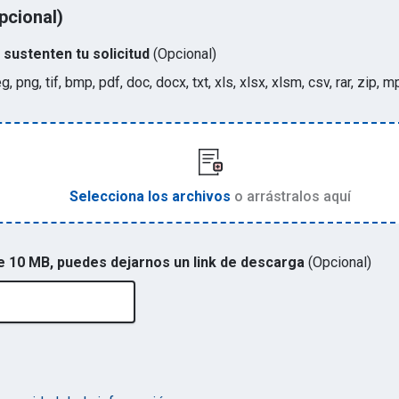
pcional)
sustenten tu solicitud
(Opcional)
eg, png, tif, bmp, pdf, doc, docx, txt, xls, xlsx, xlsm, csv, rar, zi
Selecciona los archivos
o arrástralos aquí
de 10 MB, puedes dejarnos un link de descarga
(Opcional)