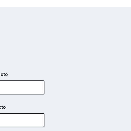
acto
cto