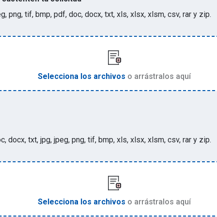
eg, png, tif, bmp, pdf, doc, docx, txt, xls, xlsx, xlsm, csv, rar y zip
.
Selecciona los archivos
o arrástralos aquí
c, docx, txt, jpg, jpeg, png, tif, bmp, xls, xlsx, xlsm, csv, rar y zip
.
Selecciona los archivos
o arrástralos aquí