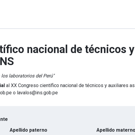
ífico nacional de técnicos y
INS
 los laboratorios del Perú"
ial
al XX Congreso científico nacional de técnicos y auxiliares as
gob.pe o lavalos@ins.gob.pe
ante
Apellido paterno
Apellido matern