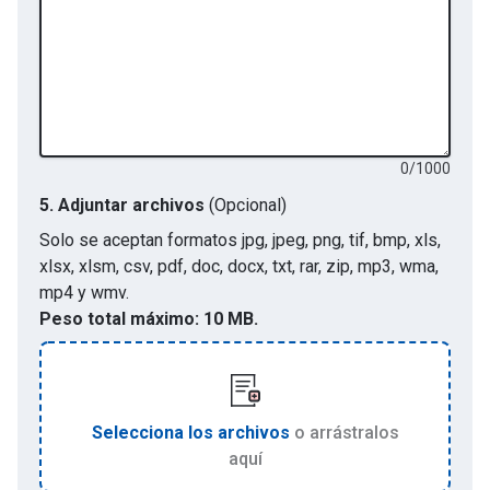
0
/
1000
5.
Adjuntar archivos
(Opcional)
Solo se aceptan formatos
jpg, jpeg, png, tif, bmp, xls,
xlsx, xlsm, csv, pdf, doc, docx, txt, rar, zip, mp3, wma,
mp4 y wmv
.
Peso total máximo:
10 MB.
Selecciona los archivos
o arrástralos
aquí