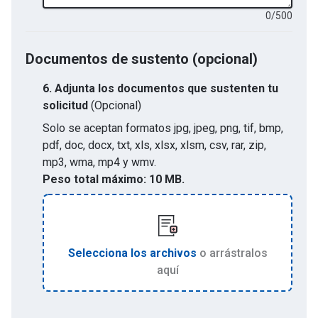
0
/
500
Documentos de sustento (opcional)
6.
Adjunta los documentos que sustenten tu
solicitud
(Opcional)
Solo se aceptan formatos
jpg, jpeg, png, tif, bmp,
pdf, doc, docx, txt, xls, xlsx, xlsm, csv, rar, zip,
mp3, wma, mp4 y wmv
.
Peso total máximo:
10 MB.
Selecciona los archivos
o arrástralos
aquí