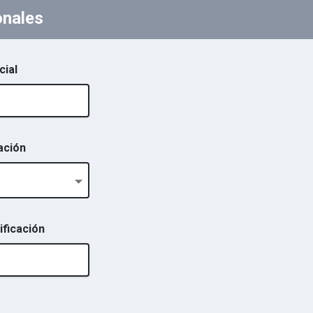
onales
cial
ación
ficación