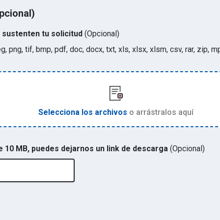
pcional)
sustenten tu solicitud
(Opcional)
eg, png, tif, bmp, pdf, doc, docx, txt, xls, xlsx, xlsm, csv, rar, zi
Selecciona los archivos
o arrástralos aquí
de 10 MB, puedes dejarnos un link de descarga
(Opcional)