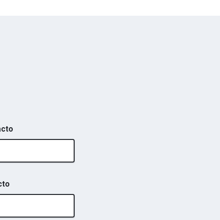
acto
cto