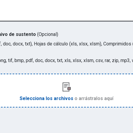
hivo de sustento
(Opcional)
, doc, docx, txt), Hojas de cálculo (xls, xlsx, xlsm), Comprimidos 
 png, tif, bmp, pdf, doc, docx, txt, xls, xlsx, xlsm, csv, rar, zip, m
Selecciona los archivos
o arrástralos aquí