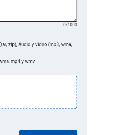
0
/
1000
(rar, zip), Audio y video (mp3, wma,
p3, wma, mp4 y wmv
.